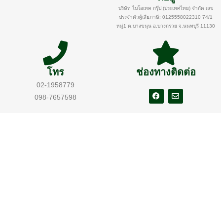
บริษัท ไบโอเทค กรุ๊ป (ประเทศไทย) จำกัด เลข
ประจำตัวผู้เสียภาษี: 0125558022310 74/1
หมู่1 ต.บางขนุน อ.บางกรวย จ.นนทบุรี 11130
โทร
ช่องทางติดต่อ
02-1958779
098-7657598