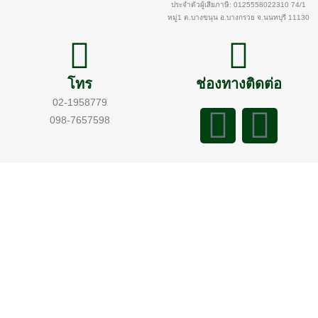
ประจำตัวผู้เสียภาษี: 0125558022310 74/1
หมู่1 ต.บางขนุน อ.บางกรวย จ.นนทบุรี 11130
โทร
ช่องทางติดต่อ
02-1958779
098-7657598