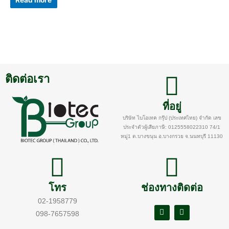
Read more
out
of
5
ติดต่อเรา
ที่อยู่
บริษัท ไบโอเทค กรุ๊ป (ประเทศไทย) จำกัด เลข
ประจำตัวผู้เสียภาษี: 0125558022310 74/1
หมู่1 ต.บางขนุน อ.บางกรวย จ.นนทบุรี 11130
โทร
ช่องทางติดต่อ
02-1958779
098-7657598